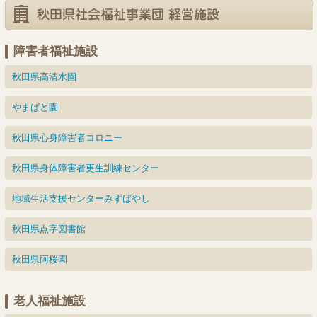
日
日
日
日
日
日
日
30
31
29
日
日
日
障害者福祉施設
秋田県高清水園
やまばと園
秋田県心身障害者コロニー
秋田県身体障害者更生訓練センター
地域生活支援センターみずばやし
秋田県点字図書館
秋田県阿桜園
老人福祉施設