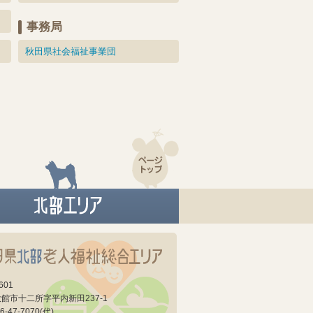
事務局
秋田県社会福祉事業団
601
館市十二所字平内新田237-1
6-47-7070(代)