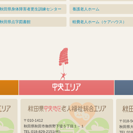
秋田県身体障害者更生訓練センター
養護老人ホーム
秋田県点字図書館
軽費老人ホーム（ケアハウス）
〒010-1412
〒018-5
秋田県秋田市御所野下堤５丁目１－１
秋田県大
TEL:018-829-2151(代)
TEL:018