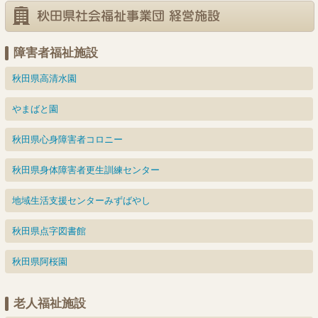
日
日
日
日
日
日
日
26
27
28
30
29
日
日
日
日
日
障害者福祉施設
秋田県高清水園
やまばと園
秋田県心身障害者コロニー
秋田県身体障害者更生訓練センター
地域生活支援センターみずばやし
秋田県点字図書館
秋田県阿桜園
老人福祉施設