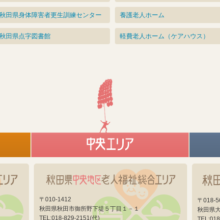
秋田県身体障害者更生訓練センター
養護老人ホーム
秋田県点字図書館
軽費老人ホーム（ケアハウス）
〒010-1412
〒018-5
秋田県秋田市御所野下堤５丁目１－１
秋田県大
TEL:018-829-2151(代)
TEL:018