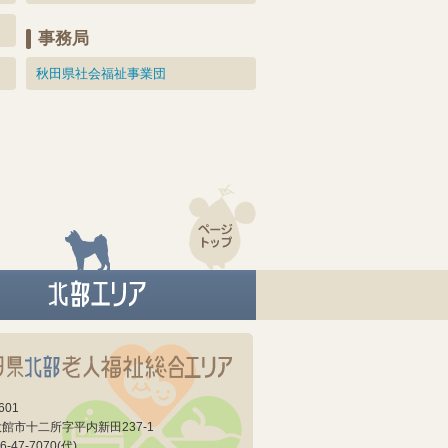
事務局
秋田県社会福祉事業団
601
館市十二所字平内新田237-1
6-47-7070(代)