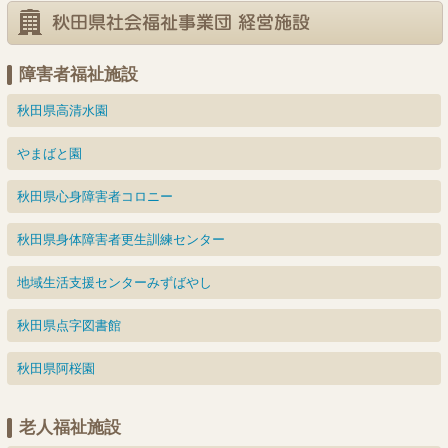
日
日
日
日
日
日
日
26
27
28
30
29
日
日
日
日
日
障害者福祉施設
秋田県高清水園
やまばと園
秋田県心身障害者コロニー
秋田県身体障害者更生訓練センター
地域生活支援センターみずばやし
秋田県点字図書館
秋田県阿桜園
老人福祉施設