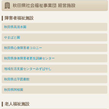
日
日
日
日
日
日
日
26
27
28
30
29
日
日
日
日
日
障害者福祉施設
秋田県高清水園
やまばと園
秋田県心身障害者コロニー
秋田県身体障害者更生訓練センター
地域生活支援センターみずばやし
秋田県点字図書館
秋田県阿桜園
老人福祉施設