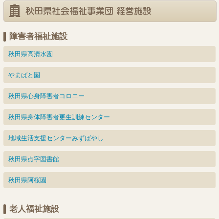
日
日
日
日
日
日
日
26
27
28
30
29
日
日
日
日
日
障害者福祉施設
秋田県高清水園
やまばと園
秋田県心身障害者コロニー
秋田県身体障害者更生訓練センター
地域生活支援センターみずばやし
秋田県点字図書館
秋田県阿桜園
老人福祉施設