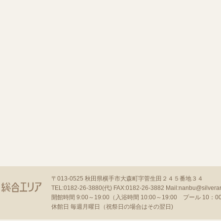
〒013-0525
秋田県横手市大森町字菅生田２４５番地３４
TEL:0182-26-3880(代)
FAX:0182-26-3882
Mail:nanbu@silverar
開館時間 9:00～19:00（入浴時間 10:00～19:00 プール 10：00～
休館日 毎週月曜日（祝祭日の場合はその翌日)