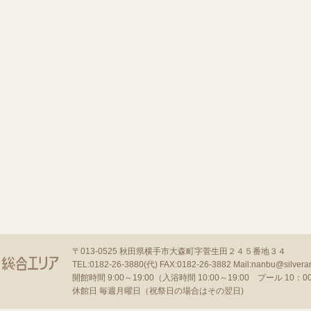
〒013-0525
秋田県横手市大森町字菅生田２４５番地３４
TEL:0182-26-3880(代)
FAX:0182-26-3882
Mail:nanbu@silverar
開館時間 9:00～19:00（入浴時間 10:00～19:00 プール 10：00～
休館日 毎週月曜日（祝祭日の場合はその翌日)