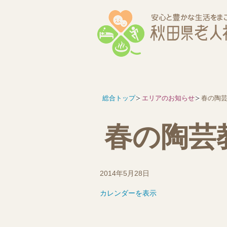
総合トップ
エリアのお知らせ
春の陶
春の陶芸
春
2014年5月28日
の
カレンダーを表示
陶
芸
教