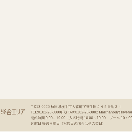
〒013-0525
秋田県横手市大森町字菅生田２４５番地３４
TEL:0182-26-3880(代)
FAX:0182-26-3882
Mail:nanbu@silverar
開館時間 9:00～19:00（入浴時間 10:00～19:00 プール 10：00～
休館日 毎週月曜日（祝祭日の場合はその翌日)