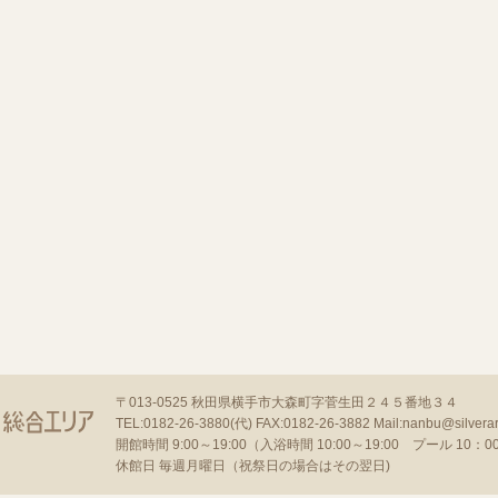
〒013-0525
秋田県横手市大森町字菅生田２４５番地３４
TEL:0182-26-3880(代)
FAX:0182-26-3882
Mail:nanbu@silverar
開館時間 9:00～19:00（入浴時間 10:00～19:00 プール 10：00～
休館日 毎週月曜日（祝祭日の場合はその翌日)