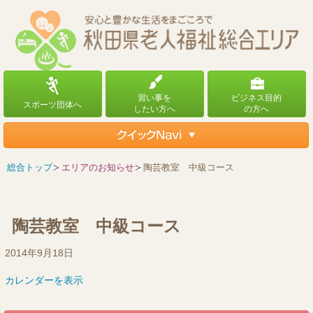
総合トップ
エリアのお知らせ
陶芸教室 中級コース
陶芸教室 中級コース
陶
2014年9月18日
芸
カレンダーを表示
教
室