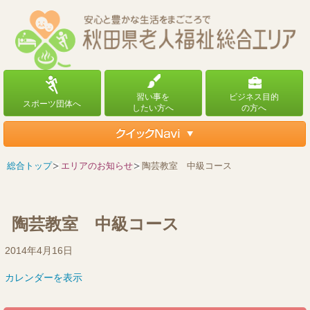
総合トップ
エリアのお知らせ
陶芸教室 中級コース
陶芸教室 中級コース
陶
2014年4月16日
芸
カレンダーを表示
教
室