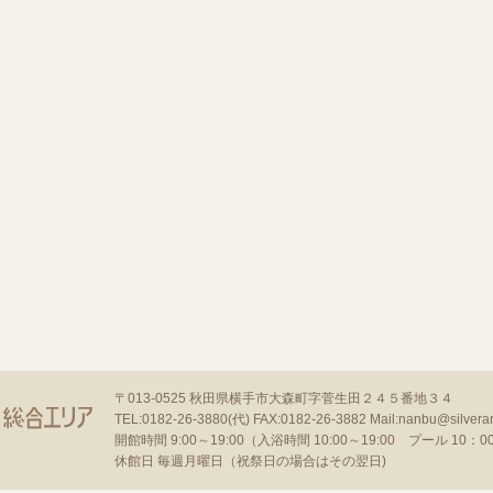
〒013-0525
秋田県横手市大森町字菅生田２４５番地３４
TEL:0182-26-3880(代)
FAX:0182-26-3882
Mail:nanbu@silverar
開館時間 9:00～19:00（入浴時間 10:00～19:00 プール 10：00～
休館日 毎週月曜日（祝祭日の場合はその翌日)