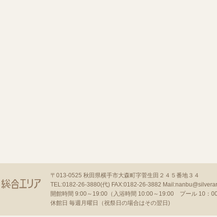
〒013-0525
秋田県横手市大森町字菅生田２４５番地３４
TEL:0182-26-3880(代)
FAX:0182-26-3882
Mail:nanbu@silverar
開館時間 9:00～19:00（入浴時間 10:00～19:00 プール 10：00～
休館日 毎週月曜日（祝祭日の場合はその翌日)